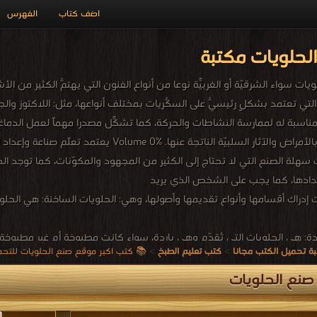
اضف كتاب
الفهرس
لحلويات مكتبة
لويات سواء الشرقيّة أو الغربيّة نوعاً من أنواع الفنون التي يهتمّ الكثير من ال
تي تعتمد بشكلٍ رئيسيّ على السُكّريات بمختلف أنواعها، مثل: اللاكتوز وال
لمناسبة له لممارسة النشاطات والحركة، كما تُشكّل مصدراً مهماً لعمل الد
أجل تجنّب الإصابة بالأمراض والآثار السلبيّة الن
 سهلة الصنع التي لا تحتاج إلى الكثير من المجهود والمكوّنات، كما توجد ال
إعدادها، كما يجب على الشخص الذي يريد
ات إدراك أقسامها وأنواع تقديمها وأصولها، وهي: الحلويات الساخنة: هي الحلو
دة: هي الحلويات التي تُقدّم وهي باردة، سواء كانت مطبوخة أم غير مطبوخة، 
ة تحميل الكتب مجانا
>
كتب تعليم الطبخ
>
📚 كتب اكبر موقع صنع الحلويات للتحميل و القراء
صنع الحلويات