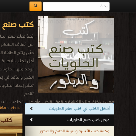
كتب صنع ا
يُعدّ تعلّم صنع الح
من أصناف الطعام ال
حتّى ينتج الطاقة ا
توجد منها الحلويات
الكبير والدّقة في 
تعلّم إعداد الحلوي
تُقدّم
وهي ساخنة، مثل: الكنافة ولقمة القاضي وأم علي. الحلويات البار
الابداع
>
مكتب
أفضل الكتب في كتب صنع الحلويات
كتب اكبر موقع صنع الحلويات
.
كتب 
عرض كتب صنع الحلويات
مكتبة كتب الأسرة والتربية الطبخ والديكور