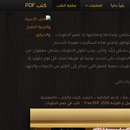
كتب PDF
يُقرأ حالياً
المكتبات
مكتبة الكتب
أشخاص بإعدادها وصناعتها؛ إذ تُعتبر الحلويات
جلوكوز، وتعتبر هذه السُكّريات مفيدة للجسم
ماغ بشكلٍ جيّد، ولكن يجب تناول الحلويات بشكلٍ معقول؛ من
اتجة عنها. Volume 0% يعتمد تعلّم صناعة وإعداد الحلويات على تحديد نوعية أو طريقة إعداد كلّ نوع حلوى؛ إذ
حلويات صعبة الصنع التي تحتاج إلى الكثير من الأدوات والجهد
يات التي
مثل: كريم الكراميل، وتشيز كيك، والجلي، والمهلبية.
ة 2026 Free PDF
>
كتب في صنع الحلويات