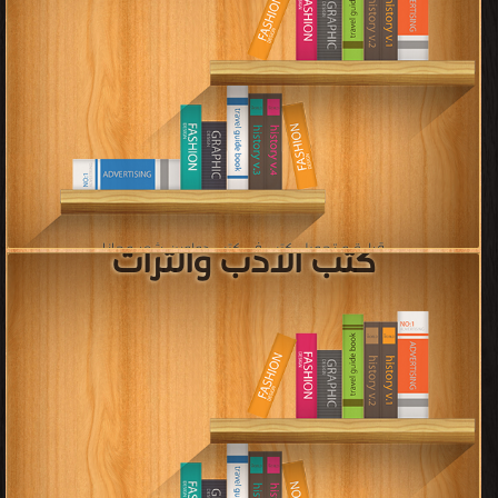
كتب الادب الكورى واليابانى
والصينى