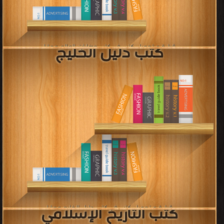
»»
»
4
3
2
1
«