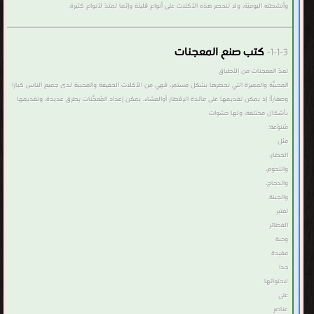
وأنشطته اليوميّة، ولا تنحصر هذه الأكلات على أنواع قليلة وإنّما تمتدّ لأنواع كثيرة.
كتب صنع المعجنات
1-1-3-
تعدّ المعجنات من الأطباق
المحببّة والمميزة التي نحضرها بشكل مستمر، فهي من الأكلات الخفيفة والمحببة لدى جميع الناس كباراً
وصغاراً؛ إذ يمكن تقديمها على مائدة الإفطار أوالعشاء. يمكن إعداد المُعجّنات بطرقٍ عديدة، وتقديمها
بأشكال مختلفة، ولها حشوات
مُتنوّعة؛
مثل
الخضار،
واللحوم،
والدجاج،
والجبنة.
تعتبر
الفطائر
وجبة
مفيدة
جدا
لاحتوائها
على
عناصر