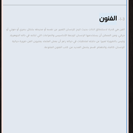
الفنون
1-3-
الفن هي قدرة لاستنطاق الذات بحيث تتيح للإنسان التعبير عن نفسه أو محيطه بشكل بصري أو صوتي أو
حركي، ومن الممكن أن يستخدمها الإنسان لترجمة الأحاسيس والصراعات التي تنتابه في ذاته الجوهرية،
وليس بالضرورة تعبيرا عن حاجته لمتطلبات في حياته رغم أن بعض العلماء يعتبرون الفن ضرورة حياتية
للإنسان كالماء والطعام. قسم يشمل العديد من كتب الفنون المتنوعة.