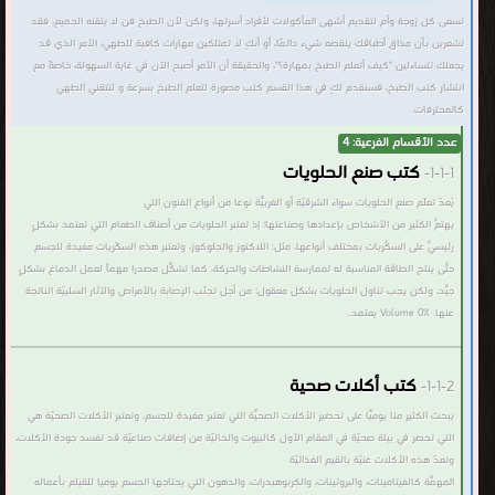
تسعى كل زوجة وأم لتقديم أشهى المأكولات لأفراد أسرتها، ولكن لأن الطبخ فن لا يتقنه الجميع، فقد
تشعرين بأن مذاق أطباقك ينقصه شيء دائمًا، أو أنكِ لا تمتلكين مهارات كافية للطهي، الأمر الذي قد
يجعلك تتساءلين "كيف أتعلم الطبخ بمهارة؟"، والحقيقة أن الأمر أصبح الآن في غاية السهولة، خاصةً مع
انتشار كتب الطبخ، فسنقدم لكِ في هذا القسم كتب مصورة لتعلم الطبخ بسرعة و لتتقني الطهي
كالمحترفات.
عدد الأقسام الفرعية: 4
كتب صنع الحلويات
1-1-1-
يُعدّ تعلّم صنع الحلويات سواء الشرقيّة أو الغربيّة نوعاً من أنواع الفنون التي
يهتمّ الكثير من الأشخاص بإعدادها وصناعتها؛ إذ تُعتبر الحلويات من أصناف الطعام التي تعتمد بشكلٍ
رئيسيّ على السُكّريات بمختلف أنواعها، مثل: اللاكتوز والجلوكوز، وتعتبر هذه السُكّريات مفيدة للجسم
حتّى ينتج الطاقة المناسبة له لممارسة النشاطات والحركة، كما تُشكّل مصدراً مهماً لعمل الدماغ بشكلٍ
جيّد، ولكن يجب تناول الحلويات بشكلٍ معقول؛ من أجل تجنّب الإصابة بالأمراض والآثار السلبيّة الناتجة
عنها. Volume 0% يعتمد..
كتب أكلات صحية
1-1-2-
يبحث الكثير منا يوميّاً على تحضير الأكلات الصحيّة التي تعتبر مفيدةً للجسم، وتعتبر الأكلات الصحيّة هي
التي تحضر في بيئة صحيّة في المقام الأول كالبيوت والخاليّة من إضافات صناعيّة قد تفسد جودة الأكلات،
وتعدّ هذه الأكلات غنيّة بالقيم الغذائيّة
المهمّة كالفيتامينات، والبروتينات، والكربوهيدرات، والدهون التي يحتاجها الجسم يومياً للقيلم بأعماله