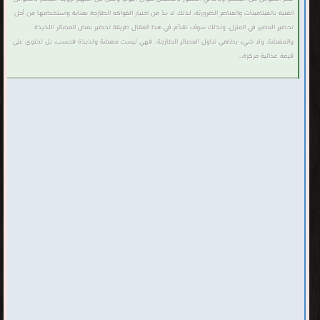
الغنية بالفيتامينات والعناصر الضروريّة، لذلك لا بدّ من اختيار الفواكه الطازجة بعناية واستخدامها من أجل
تحضير العصير في المنزل، ولذلك سوف نقدّم في هذا المقال طريقة تحضير بعض العصائر اللذيذة
والمنعشة. ولا شيء يضاهي تناول العصائر الطازجة.. فهي ليست منعشة ولذيذة فحسب، بل تحتوي على
قيمة غذائية مركزة،..