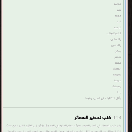
غذائية
كثير
مهمة
لبناء
الجسم
كالفيتامينات،
والمعادن،
والدهون.
يمكن
تحضير
عجينة
الفطائر
بطريقة
سريعة
وممتعة
جداًَ
بأقل التكاليف في المنزل، وفيما..
كتب تحضير العصائر
1-1-4-
يكثر شرب العصائر في فصل الصيف نظراً لارتفاع الحرارة في الجو ممّا يؤدّي إلى التعّرق الكثير الذي يسبّب
تبخّر السوائل من الجسم، وبالتالي الشعور بالعطش طوال اليوم، ولكن من المهم تزويد الجسم بالسوائل