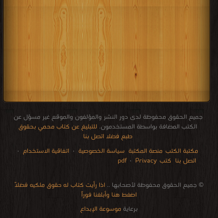
جميع الحقوق محفوظة لدى دور النشر والمؤلفون والموقع غير مسؤل عن
الكتب المضافة بواسطة المستخدمون.
للتبليغ عن كتاب محمي بحقوق
طبع فضلا اتصل بنا
مكتبة الكتب
منصة المكتبة
سياسة الخصوصية
·
اتفاقية الاستخدام
·
اتصل بنا
كتب pdf
Privacy
·
الإتصالات
edu i books
stock market
pdf file convertor
breast cancer books
Literature books online
for faster download bai du
free how to speak languages
restaurant food control delivery
Romania Norway Denmark Ethiopia Sweden
courses in dubai universities colleges abu dhabi
audio books downloads Target amazon Google books
© جميع الحقوق محفوظة لأصحابها ..
اذا رأيت كتاب له حقوق ملكيه فضلاً
اضغط هنا وأبلغنا فوراً
برعاية
موسوعة الإبداع