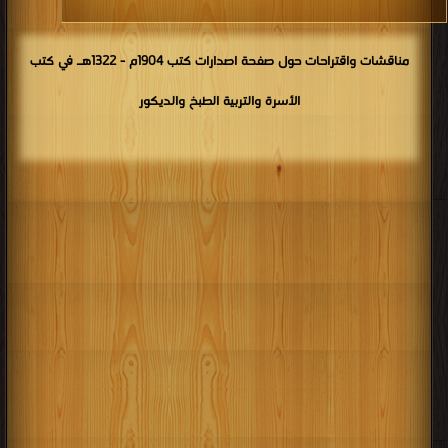
مناقشات واقتراحات حول صفحة اصدارات كتب 1904م - 1322هـ في كتب
الأسرة والتربية الطبخ والديكور