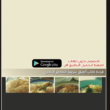
التتبيلة: في الخلاط الكهربائي، ضعي السبانخ، زيت الزيتون، رقائق اللوز،
البابريكا، البصلة، الثوم وعصير الليمون الحامض. 2- أخلطي المكوّنات لمدّة
قصيرة ثمّ اتركي التتبيلة جانباً. 3- تبّلي السمك بعصير الليمون الحامض
والملح والفلفل الأسود. 4- إدهني جيداً قطع الفيليه بالتتبيلة المحضّرة.
5- صفّي قطع السمك في صينية وأدخليها إلى فرن على حرارة 200 درجة
مئوية من 15 و20 دقيقة. 6- قدّمي سمك الفيليه بالسبانخ مع
الكسكسي أو البطاطس المقلية أو الأرز.
أطباق عالمية - ❰ له مجموعة من الإنجازات والمؤلفات أبرزها ❞ حضري
أطباقك في 20 دقيقة ❝ ❞ الشوربة والمقبلات ❝ ❞ أطباق سريعة التحضير
❝ ❞ وصفات لقلب سليم ❝ ❱
من كتب تعليم الطبخ - مكتبة كتب الأسرة والتربية الطبخ والديكور.
قراءة كتاب أطباق سريعة التحضير أونلاين