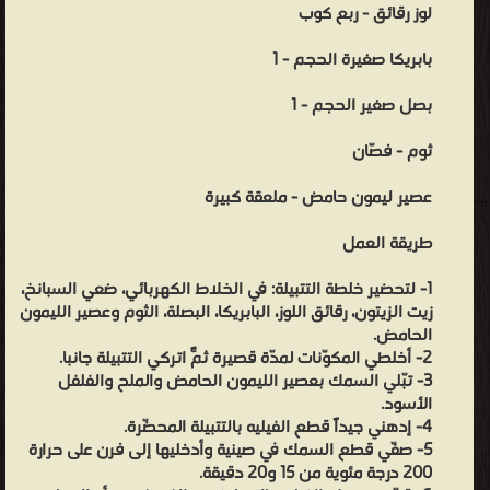
لوز رقائق - ربع كوب
بابريكا صغيرة الحجم - 1
بصل صغير الحجم - 1
ثوم - فصّان
عصير ليمون حامض - ملعقة كبيرة
طريقة العمل
1- لتحضير خلطة التتبيلة: في الخلاط الكهربائي، ضعي السبانخ،
زيت الزيتون، رقائق اللوز، البابريكا، البصلة، الثوم وعصير الليمون
الحامض.
2- أخلطي المكوّنات لمدّة قصيرة ثمّ اتركي التتبيلة جانباً.
3- تبّلي السمك بعصير الليمون الحامض والملح والفلفل
الأسود.
4- إدهني جيداً قطع الفيليه بالتتبيلة المحضّرة.
5- صفّي قطع السمك في صينية وأدخليها إلى فرن على حرارة
200 درجة مئوية من 15 و20 دقيقة.