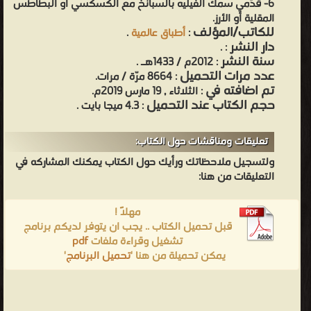
6- قدّمي سمك الفيليه بالسبانخ مع الكسكسي أو البطاطس
المقلية أو الأرز.
للكاتب/المؤلف
:
أطباق عالمية
.
دار النشر
.
:
سنة النشر
: 2012م / 1433هـ .
عدد مرات التحميل
: 8664 مرّة / مرات.
تم اضافته في
: الثلاثاء , 19 مارس 2019م.
حجم الكتاب عند التحميل
: 4.3 ميجا بايت .
تعليقات ومناقشات حول الكتاب:
ولتسجيل ملاحظاتك ورأيك حول الكتاب يمكنك المشاركه في
التعليقات من هنا:
مهلاً !
قبل تحميل الكتاب .. يجب ان يتوفر لديكم برنامج
تشغيل وقراءة ملفات
pdf
يمكن تحميلة من هنا '
تحميل البرنامج
'