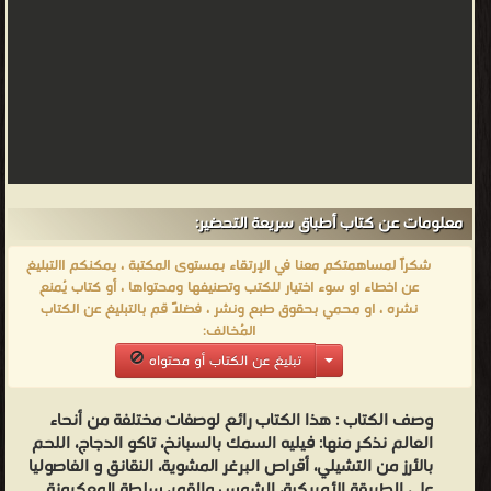
معلومات عن كتاب أطباق سريعة التحضير:
شكراً لمساهمتكم معنا في الإرتقاء بمستوى المكتبة ، يمكنكم االتبليغ
عن اخطاء او سوء اختيار للكتب وتصنيفها ومحتواها ، أو كتاب يُمنع
نشره ، او محمي بحقوق طبع ونشر ، فضلاً قم بالتبليغ عن الكتاب
المُخالف:
تبليغ عن الكتاب أو محتواه
وصف الكتاب :
هذا الكتاب رائع لوصفات مختلفة من أنحاء
العالم نذكر منها: فيليه السمك بالسبانخ، تاكو الدجاج، اللحم
بالأرز من التشيلي، أقراص البرغر المشوية، النقانق و الفاصوليا
على الطريقة الأمريكية، الشمس والقمر، سلطة المعكرونة