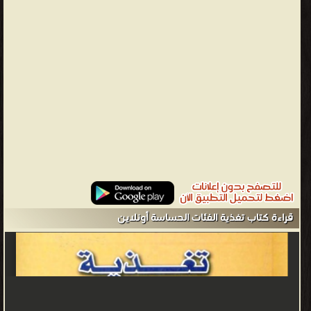
والمؤلفات أبرزها ❞ تغذية الفئات الحساسة ❝ الناشرين : ❞ مكتبة بستان
المعرفة ❝ ❱
من كتب أكلات صحية كتب تعليم الطبخ - مكتبة كتب الأسرة والتربية
الطبخ والديكور.
قراءة كتاب تغذية الفئات الحساسة أونلاين