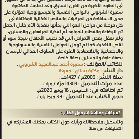
في العقود الأخيرة من القرن السابق. وقد اهتمت الدكتورة
سميرة الشرنوبي بالنواحي النفسية والفيسيولوجية المؤثرة على
مدى الاستفادة من المركبات والعناصر الغذائية المختلفة في
كل مرحلة من مراحل النمو التي بدأتها بتغذية الأم خلال الحمل
ثم الرضاعة والفطام للمولود ثم تغذية المراهقين والمسنين،
ولم تغفل بعض الأمراض التي قد تصيب الأطفال نتيجة سوء أو
نقص التغذية، كما لم تهمل العوامل النفسية والفسيولوجية
والاجتماعية والاقتصادية المثرة على السلوك الغذائي للإنسان
بصفة عامة وللمسنين بصفة خاصة.
للكاتب/المؤلف
:
سميرة أحمد عبدالمجيد الشرنوبي
.
دار النشر
:
مكتبة بستان المعرفة
.
سنة النشر
: 2006م / 1427هـ .
عدد مرات التحميل
: 14309 مرّة / مرات.
تم اضافته في
: الخميس , 18 يونيو 2020م.
حجم الكتاب عند التحميل
: 3.3 ميجا بايت .
تعليقات ومناقشات حول الكتاب:
ولتسجيل ملاحظاتك ورأيك حول الكتاب يمكنك المشاركه في
التعليقات من هنا: