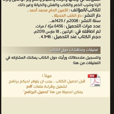
الزنا وشرب الخمر والكذب والغش والخيانة وغير ذلك.
للكاتب/المؤلف
:
الأمين الحاج محمد أحمد
.
دار النشر
:
دار الكتب الحديثة
.
سنة النشر
: 2008م / 1429هـ .
عدد مرات التحميل
: 6456 مرّة / مرات.
تم اضافته في
: الإثنين , 18 مارس 2019م.
حجم الكتاب عند التحميل
: 4.1MB .
تعليقات ومناقشات حول الكتاب:
ولتسجيل ملاحظاتك ورأيك حول الكتاب يمكنك المشاركه في
التعليقات من هنا:
مهلاً !
قبل تحميل الكتاب .. يجب ان يتوفر لديكم برنامج
تشغيل وقراءة ملفات
pdf
يمكن تحميلة من هنا '
تحميل البرنامج
'