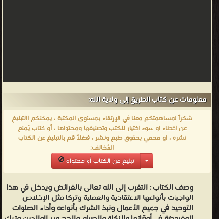
معلومات عن كتاب الطريق إلى ولاية الله:
شكراً لمساهمتكم معنا في الإرتقاء بمستوى المكتبة ، يمكنكم االتبليغ
عن اخطاء او سوء اختيار للكتب وتصنيفها ومحتواها ، أو كتاب يُمنع
نشره ، او محمي بحقوق طبع ونشر ، فضلاً قم بالتبليغ عن الكتاب
المُخالف:
تبليغ عن الكتاب أو محتواه
وصف الكتاب :
التقرب إلى الله تعالى بالفرائض ويدخل في هذا
الواجبات بأنواعها الاعتقادية والعملية وتركا مثل الإخلاص
التوحيد في جميع الأعمال ونبذ الشرك بأنواعه وأداء الصلوات
المفروضة في أوقاتها والزكاة والصيام والحج وبر الوالدين وترك