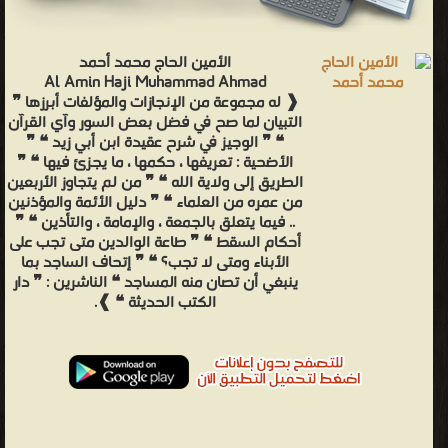
الأمين الحاج محمد أحمد
Al Amin Haji Muhammad Ahmad
❰ له مجموعة من الإنجازات والمؤلفات أبرزها ❞
التبيان لما صح في فضل بعض السور وآي القرآن
❝ ❞ الوجيز في شرح عقيدة ابن أبي زيد ❝ ❞
الأضحية : تعريفها ، حكمها ، ما يجزئ فيها ❝ ❞
الطريق إلى ولاية الله ❝ ❞ من لم يتجاوز الأربعين
من عمره من العلماء ❝ ❞ دليل الأئمة والمؤذنين
.. فيما يتعلق بالجمعة ، والإمامة ، والتأذين ❝ ❞
أحكام السقط ❝ ❞ طاعة الوالدين متى تجب على
الأبناء ومتى لا تجب؟ ❝ ❞ إتحاف الساجد بما
ينبغي أن تصان منه المساجد ❝ الناشرين : ❞ دار
الكتب الحديثة ❝ ❱.