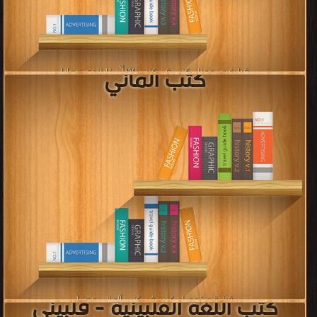
كتب ألماني
قراءة و تحميل كتب في كتب ไทย - تايلندي مجانا
[ 4 كتاب/كتب ]
كتب اللغة الفلبينية - فلبيني
قراءة و تحميل كتب في كتب ألماني مجانا
[ 2 كتاب/كتب ]