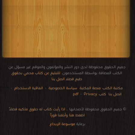
جميع الحقوق محفوظة لدى دور النشر والمؤلفون والموقع غير مسؤل عن
الكتب المضافة بواسطة المستخدمون.
للتبليغ عن كتاب محمي بحقوق
طبع فضلا اتصل بنا
مكتبة الكتب
منصة المكتبة
سياسة الخصوصية
·
اتفاقية الاستخدام
·
اتصل بنا
كتب pdf
Privacy
·
الإتصالات
edu i books
stock market
pdf file convertor
breast cancer books
Literature books online
for faster download bai du
free how to speak languages
restaurant food control delivery
Romania Norway Denmark Ethiopia Sweden
courses in dubai universities colleges abu dhabi
audio books downloads Target amazon Google books
© جميع الحقوق محفوظة لأصحابها ..
اذا رأيت كتاب له حقوق ملكيه فضلاً
اضغط هنا وأبلغنا فوراً
برعاية
موسوعة الإبداع