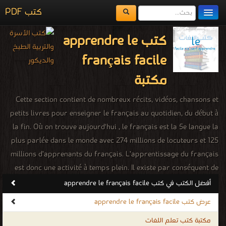
كتب PDF
مكتبة الكتب
كتب apprendre le
المكتبات
français facile
يُقرأ حالياً
مكتبة
الفهرس
Cette section contient de nombreux récits, vidéos, chansons et
petits livres pour enseigner le français au quotidien, du début à
اضف كتاب
la fin. Où on trouve aujourd'hui , le français est la 5e langue la
plus parlée dans le monde avec 274 millions de locuteurs et 125
millions d’apprenants du français. L’apprentissage du français
est donc une activité à temps plein. Il existe par conséquent de
nombreuses méthodes d’apprentissage du français dont la plus
أفضل الكتب في كتب apprendre le français facile
courante est bien évidemment l’inscription à des cours de
عرض كتب apprendre le français facile
français dans une école de langue, ou la réalisation d’un séjour
مكتبة كتب تعلم اللغات
linguistique en immersion en France ou dans un pays