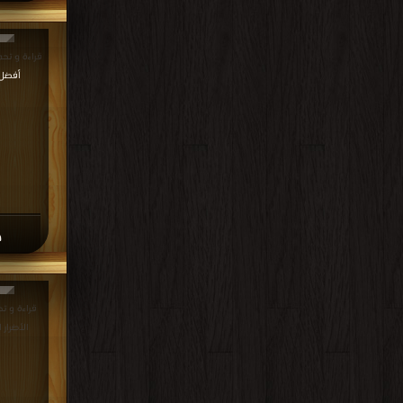
كتاب 
PDF مجانا | مكتبة >
كت