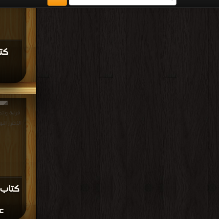
قراءة و تحم
مجانا | مكتب
كتاب 
الح
ا
مجانا | مكتب