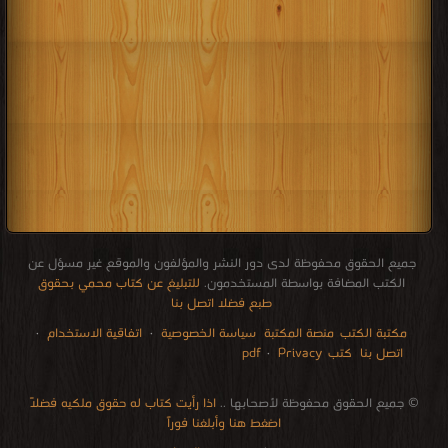
جميع الحقوق محفوظة لدى دور النشر والمؤلفون والموقع غير مسؤل عن
الكتب المضافة بواسطة المستخدمون.
للتبليغ عن كتاب محمي بحقوق
طبع فضلا اتصل بنا
مكتبة الكتب
منصة المكتبة
سياسة الخصوصية
·
اتفاقية الاستخدام
·
اتصل بنا
كتب pdf
Privacy
·
الإتصالات
edu i books
stock market
pdf file convertor
breast cancer books
Literature books online
for faster download bai du
free how to speak languages
restaurant food control delivery
Romania Norway Denmark Ethiopia Sweden
courses in dubai universities colleges abu dhabi
audio books downloads Target amazon Google books
© جميع الحقوق محفوظة لأصحابها ..
اذا رأيت كتاب له حقوق ملكيه فضلاً
اضغط هنا وأبلغنا فوراً