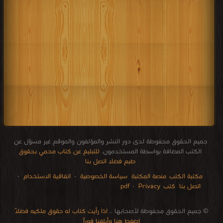
جميع الحقوق محفوظة لدى دور النشر والمؤلفون والموقع غير مسؤل عن
الكتب المضافة بواسطة المستخدمون.
للتبليغ عن كتاب محمي بحقوق
طبع فضلا اتصل بنا
مكتبة الكتب
منصة المكتبة
سياسة الخصوصية
·
اتفاقية الاستخدام
·
اتصل بنا
كتب pdf
Privacy
·
الإتصالات
edu i books
stock market
pdf file convertor
breast cancer books
Literature books online
for faster download bai du
free how to speak languages
restaurant food control delivery
Romania Norway Denmark Ethiopia Sweden
courses in dubai universities colleges abu dhabi
audio books downloads Target amazon Google books
© جميع الحقوق محفوظة لأصحابها ..
اذا رأيت كتاب له حقوق ملكيه فضلاً
اضغط هنا وأبلغنا فوراً