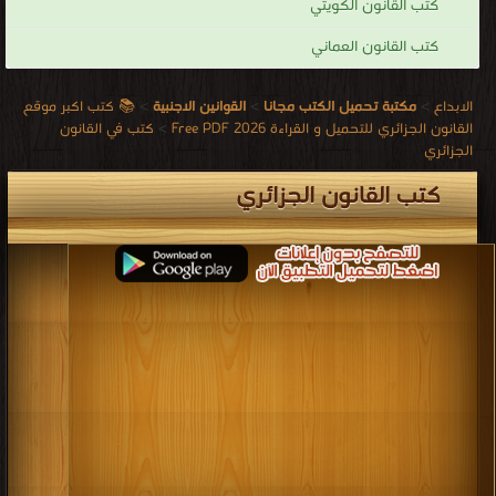
كتب القانون الكويتي
كتب القانون العماني
الابداع
>
مكتبة تحميل الكتب مجانا
>
القوانين الاجنبية
>
📚 كتب اكبر موقع
القانون الجزائري للتحميل و القراءة 2026 Free PDF
>
كتب في القانون
الجزائري
كتب القانون الجزائري