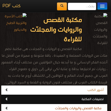
كتب PDF
مكتبة الكتب
مكتبة القصص
المكتبات
والروايات والمجلّات
يُقرأ حالياً
للقراءة
الفهرس
مكتبة القصص و الروايات و المجلات هى مكتبة تضم
اضف كتاب
مئات من الروايات الممتعة و المفيدة ، باقة متنوعة و مميزة من أفضل ما
أنتجه الفكر الإنساني و ما أبدعه خيال المؤلفين من مختلف أرجاء المعمور
، روايات تم اختيارها بدقة و عناية لكي ترقى إلى ذوق و طموح القراء
العرب في جميع أنحاء العالم و التواقين إلى اكتشاف أروع ما جادت به
قريحة الكتاب العرب في مختلف فنون الرواية و القصة و السرد الروائي ،
تحتوى المكتبة على روايات مصرية للجيب .. رجل المستحيل .. الأعداد
أشهر الكتب
الخاصة .. ملف المستقبل .. ما وراء الطبيعة .. المكتبة الخضراء .. كوكتيل
تصنيفات المكتبة
2000 .. المغامرون الخمسة .. الشياطين 13 .. صرخة الرعب .. روايات عربية
مكتبة القصص والروايات والمجلّات
.. روايات مترجمة .. روايات رعب و خوف و تشويق و إثارة .. روايات فانتزيا ..