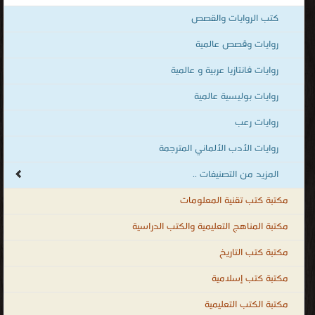
روايات حروب و مخابرات .. قصص و حكايات الأطفال .. قصص و روايات
كتب الروايات والقصص
الشباب .. أشهر الروايات المترجمة العالمية .. مختلف ضروب و صنوف
روايات وقصص عالمية
الكتابات و المؤلفات الروائية .. كوكتيل متنوع من الروايات الحصرية الرائعة
روايات فانتازيا عربية و عالمية
و الممتعة .. مكتبة القصص و الروايات و المجلات تجعلك تبحر في عالم
روايات شيق و ممتع لا شاطئ له و لا حدود المكتبة الإلكترونيّة لتحميل
روايات بوليسية عالمية
و قراءة الكتب المصوّرة بنوعية PDF و تعمل على الهواتف الذكية
روايات رعب
والاجهزة الكفيّة أونلاين.
روايات الأدب الألماني المترجمة
المزيد من التصنيفات ..
مكتبة كتب تقنية المعلومات
مكتبة المناهج التعليمية والكتب الدراسية
مكتبة كتب التاريخ
مكتبة كتب إسلامية
مكتبة الكتب التعليمية