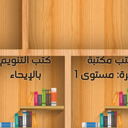
ب مكتبة
كتب التنويم
ة: مستوى 1
بالإيحاء